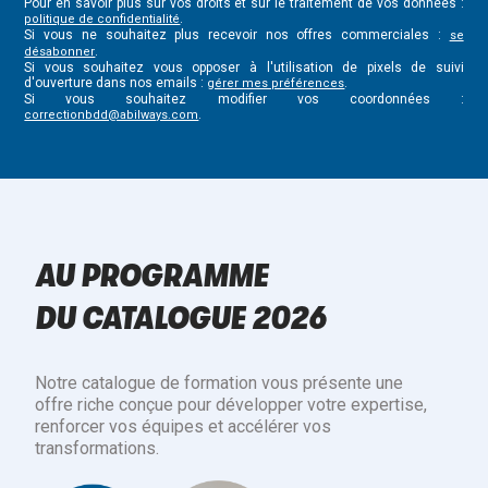
Pour en savoir plus sur vos droits et sur le traitement de vos données :
.
politique de confidentialité
Si vous ne souhaitez plus recevoir nos offres commerciales :
se
.
désabonner
Si vous souhaitez vous opposer à l'utilisation de pixels de suivi
d'ouverture dans nos emails :
.
gérer mes préférences
Si vous souhaitez modifier vos coordonnées :
.
correctionbdd@abilways.com
AU PROGRAMME
DU CATALOGUE 2026
Notre catalogue de formation vous présente une
offre riche conçue pour développer votre expertise,
renforcer vos équipes et accélérer vos
transformations.