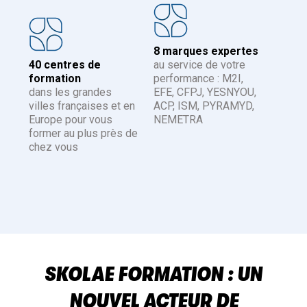
8 marques expertes
40 centres de
au service de votre
formation
performance : M2I,
dans les grandes
EFE, CFPJ, YESNYOU,
villes françaises et en
ACP, ISM, PYRAMYD,
Europe pour vous
NEMETRA
former au plus près de
chez vous
SKOLAE FORMATION : UN
NOUVEL ACTEUR DE