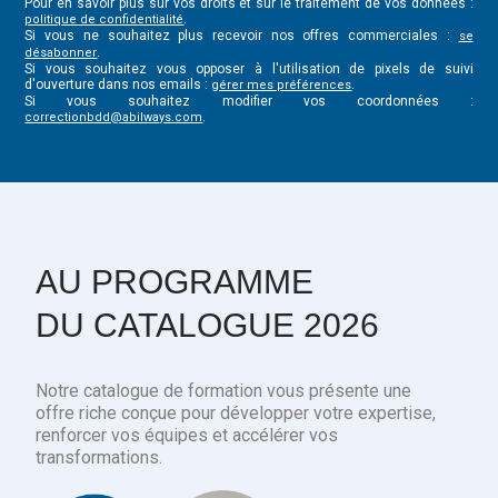
Pour en savoir plus sur vos droits et sur le traitement de vos données :
.
politique de confidentialité
Si vous ne souhaitez plus recevoir nos offres commerciales :
se
.
désabonner
Si vous souhaitez vous opposer à l'utilisation de pixels de suivi
d'ouverture dans nos emails :
.
gérer mes préférences
Si vous souhaitez modifier vos coordonnées :
.
correctionbdd@abilways.com
AU PROGRAMME
DU CATALOGUE 2026
Notre catalogue de formation vous présente une
offre riche conçue pour développer votre expertise,
renforcer vos équipes et accélérer vos
transformations.