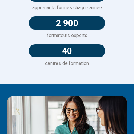
apprenants formés chaque année
2 900
formateurs experts
40
centres de formation