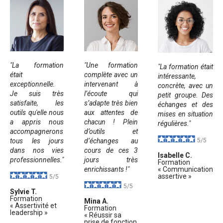
"La formation
"Une formation
"La formation était
était
complète avec un
intéressante,
exceptionnelle.
intervenant à
concrète, avec un
Je suis très
l’écoute qui
petit groupe. Des
satisfaite, les
s’adapte très bien
échanges et des
outils qu'elle nous
aux attentes de
mises en situation
a appris nous
chacun ! Plein
régulières."
accompagnerons
d’outils et
tous les jours
d’échanges au
5/5
dans nos vies
cours de ces 3
Isabelle C.
professionnelles."
jours très
Formation
enrichissants !"
« Communication
assertive »
5/5
5/5
Sylvie T.
Formation
Mina A.
« Assertivité et
Formation
leadership »
« Réussir sa
prise de fonction